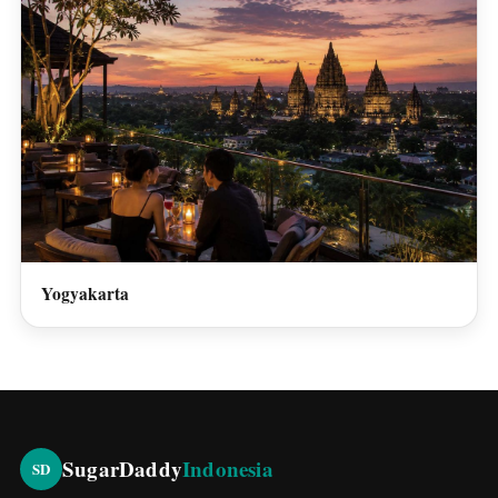
Yogyakarta
SugarDaddy
Indonesia
SD